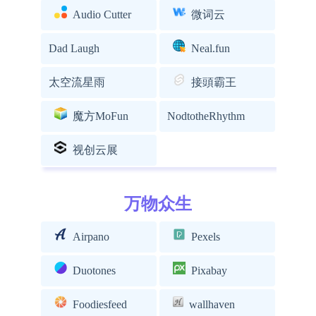
Audio Cutter
微词云
Dad Laugh
Neal.fun
太空流星雨
接頭霸王
魔方MoFun
NodtotheRhythm
视创云展
万物众生
Airpano
Pexels
Duotones
Pixabay
Foodiesfeed
wallhaven