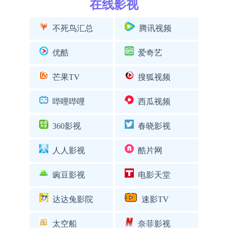
在线影视
不死鸟汇总
腾讯视频
优酷
爱奇艺
芒果TV
搜狐视频
哔哩哔哩
西瓜视频
360影视
春晓影视
人人影视
酷片网
豌豆影视
电影天堂
达达兔影院
速影TV
太空船
奈菲影视