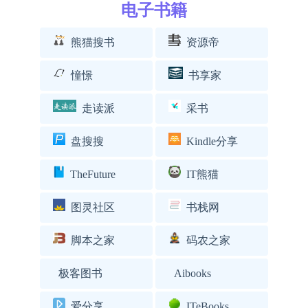
电子书籍
熊猫搜书
资源帝
憧憬
书享家
走读派
采书
盘搜搜
Kindle分享
TheFuture
IT熊猫
图灵社区
书栈网
脚本之家
码农之家
极客图书
Aibooks
爱分享
ITeBooks