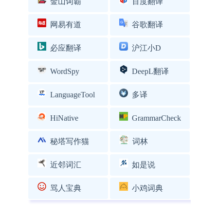
金山词霸
百度翻译
网易有道
谷歌翻译
必应翻译
沪江小D
WordSpy
DeepL翻译
LanguageTool
多译
HiNative
GrammarCheck
秘塔写作猫
词林
近邻词汇
如是说
骂人宝典
小鸡词典