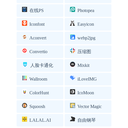
在线PS
Photopea
Iconfont
Easyicon
Aconvert
webp2jpg
Convertio
压缩图
人脸卡通化
Mixkit
Wallroom
iLoveIMG
ColorHunt
IcoMoon
Squoosh
Vector Magic
LALAL.AI
自由钢琴