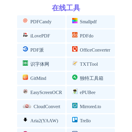
在线工具
PDFCandy
Smallpdf
iLovePDF
PDFdo
PDF派
OfficeConverter
识字体网
TXTTool
GitMind
独特工具箱
EasyScreenOCR
ePUBee
CloudConvert
Mirrored.to
Aria2(YAAW)
Trello