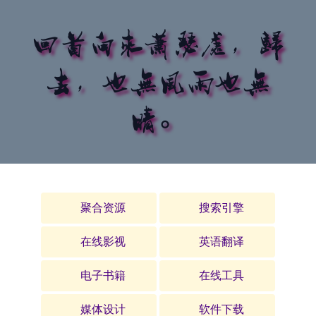
回首向来萧瑟处，归
去，也无风雨也无
晴。
聚合资源
搜索引擎
在线影视
英语翻译
电子书籍
在线工具
媒体设计
软件下载