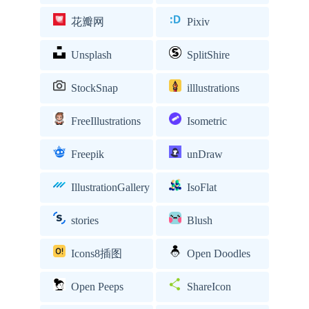
花瓣网
Pixiv
Unsplash
SplitShire
StockSnap
illlustrations
FreeIllustrations
Isometric
Freepik
unDraw
IllustrationGallery
IsoFlat
stories
Blush
Icons8插图
Open Doodles
Open Peeps
ShareIcon