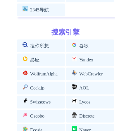
2345导航
搜索引擎
搜你所想
谷歌
必应
Yandex
WolframAlpha
WebCrawler
Ceek.jp
AOL
Swisscows
Lycos
Oscobo
Discrete
Ecosia
Naver