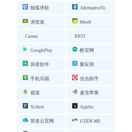
独孤求软
AlternativeTo
浏览迷
Moo0
Carnac
RIOT
GooglePlay
酷安网
异星软件
聚应用
手机乐园
虫虫助手
观道
麦克苹果
Xclient
AppSo
简道云官网
UZER.ME