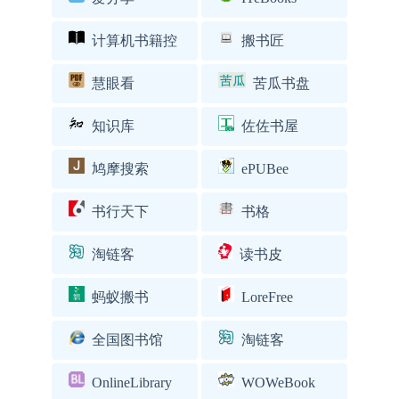
计算机书籍控
搬书匠
慧眼看
苦瓜书盘
知识库
佐佐书屋
鸠摩搜索
ePUBee
书行天下
书格
淘链客
读书皮
蚂蚁搬书
LoreFree
全国图书馆
淘链客
OnlineLibrary
WOWeBook