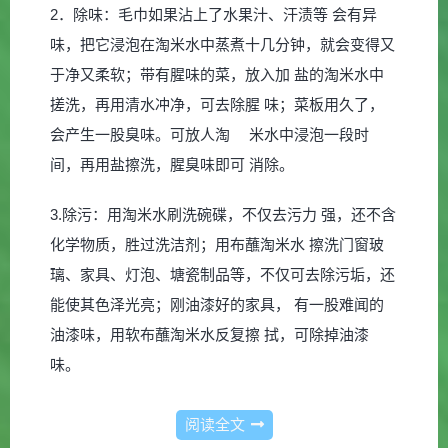
2．除味：毛巾如果沾上了水果汁、汗渍等 会有异
味，把它浸泡在淘米水中蒸煮十几分钟，就会变得又
于净又柔软；带有腥味的菜，放入加 盐的淘米水中
搓洗，再用清水冲净，可去除腥 味；菜板用久了，
会产生一股臭味。可放人淘 米水中浸泡一段时
间，再用盐擦洗，腥臭味即可 消除。
3.除污：用淘米水刷洗碗碟，不仅去污力 强，还不含
化学物质，胜过洗洁剂；用布蘸淘米水 擦洗门窗玻
璃、家具、灯泡、塘瓷制品等，不仅可去除污垢，还
能使其色泽光亮；刚油漆好的家具， 有一股难闻的
油漆味，用软布蘸淘米水反复擦 拭，可除掉油漆
味。
阅读全文