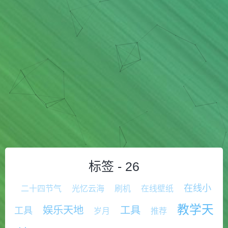
标签 -
26
在线小
二十四节气
光忆云海
刷机
在线壁纸
教学天
娱乐天地
工具
工具
岁月
推荐